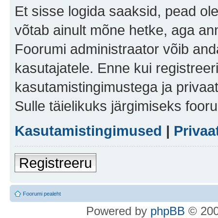
Et sisse logida saaksid, pead ol
võtab ainult mõne hetke, aga ann
Foorumi administraator võib anda 
kasutajatele. Enne kui registreer
kasutamistingimustega ja privaa
Sulle täielikuks järgimiseks foor
Kasutamistingimused
|
Privaa
Registreeru
Foorumi pealeht
Po
we
red b
y
p
hpB
B
© 200