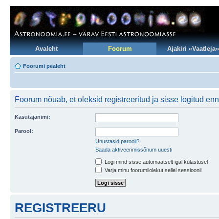
Avaleht
Foorum
Ajakiri «Vaatleja»
Foorumi pealeht
Foorum nõuab, et oleksid registreeritud ja sisse logitud en
Kasutajanimi:
Parool:
Unustasid parooli?
Saada aktiveerimissõnum uuesti
Logi mind sisse automaatselt igal külastusel
Varja minu foorumilolekut sellel sessioonil
REGISTREERU