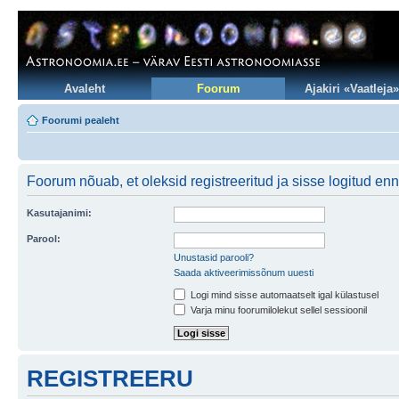
Avaleht
Foorum
Ajakiri «Vaatleja»
Foorumi pealeht
Foorum nõuab, et oleksid registreeritud ja sisse logitud en
Kasutajanimi:
Parool:
Unustasid parooli?
Saada aktiveerimissõnum uuesti
Logi mind sisse automaatselt igal külastusel
Varja minu foorumilolekut sellel sessioonil
REGISTREERU