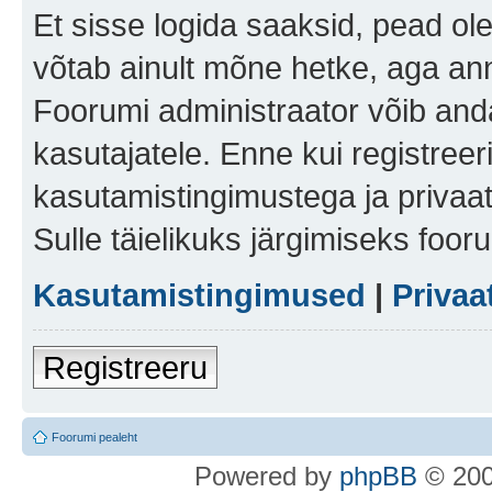
Et sisse logida saaksid, pead ol
võtab ainult mõne hetke, aga ann
Foorumi administraator võib anda 
kasutajatele. Enne kui registreer
kasutamistingimustega ja privaa
Sulle täielikuks järgimiseks foor
Kasutamistingimused
|
Privaa
Registreeru
Foorumi pealeht
Po
we
red b
y
p
hpB
B
© 200