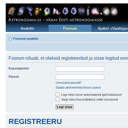
Avaleht
Foorum
Ajakiri «Vaatleja»
Foorumi pealeht
Foorum nõuab, et oleksid registreeritud ja sisse logitud en
Kasutajanimi:
Parool:
Unustasid parooli?
Saada aktiveerimissõnum uuesti
Logi mind sisse automaatselt igal külastusel
Varja minu foorumilolekut sellel sessioonil
REGISTREERU