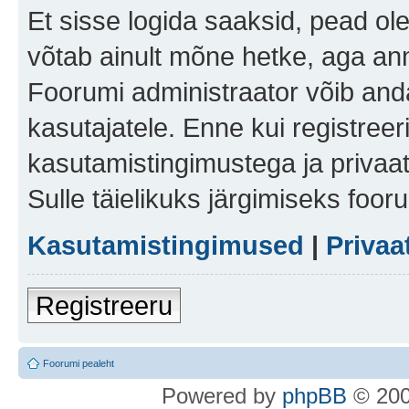
Et sisse logida saaksid, pead ol
võtab ainult mõne hetke, aga ann
Foorumi administraator võib anda 
kasutajatele. Enne kui registreer
kasutamistingimustega ja privaa
Sulle täielikuks järgimiseks foor
Kasutamistingimused
|
Privaa
Registreeru
Foorumi pealeht
Po
we
red b
y
p
hpB
B
© 200