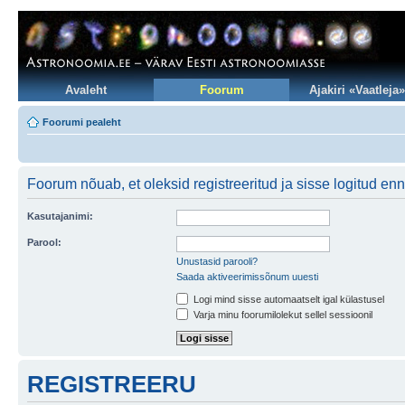
Avaleht
Foorum
Ajakiri «Vaatleja»
Foorumi pealeht
Foorum nõuab, et oleksid registreeritud ja sisse logitud en
Kasutajanimi:
Parool:
Unustasid parooli?
Saada aktiveerimissõnum uuesti
Logi mind sisse automaatselt igal külastusel
Varja minu foorumilolekut sellel sessioonil
REGISTREERU