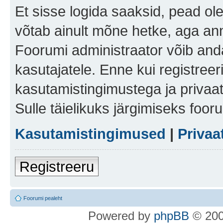
Et sisse logida saaksid, pead ol
võtab ainult mõne hetke, aga ann
Foorumi administraator võib anda 
kasutajatele. Enne kui registreer
kasutamistingimustega ja privaa
Sulle täielikuks järgimiseks foor
Kasutamistingimused
|
Privaa
Registreeru
Foorumi pealeht
Po
we
red b
y
p
hpB
B
© 200