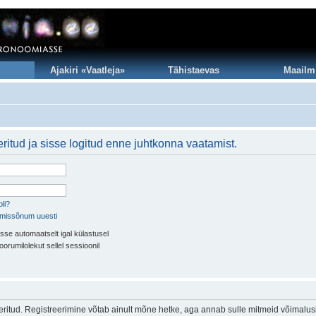
Ajakiri «Vaatleja»
Tähistaevas
Maailm
ritud ja sisse logitud enne juhtkonna vaatamist.
li?
imissõnum uuesti
sse automaatselt igal külastusel
oorumilolekut sellel sessioonil
eeritud. Registreerimine võtab ainult mõne hetke, aga annab sulle mitmeid võimalus