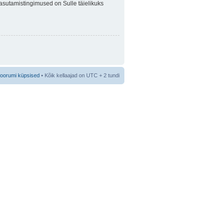
 Kasutamistingimused on Sulle täielikuks
foorumi küpsised
• Kõik kellaajad on UTC + 2 tundi