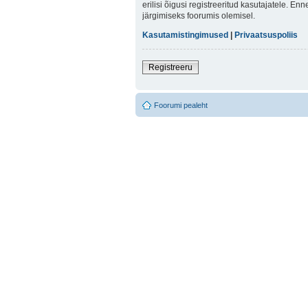
erilisi õigusi registreeritud kasutajatele. E
järgimiseks foorumis olemisel.
Kasutamistingimused
|
Privaatsuspoliis
Registreeru
Foorumi pealeht