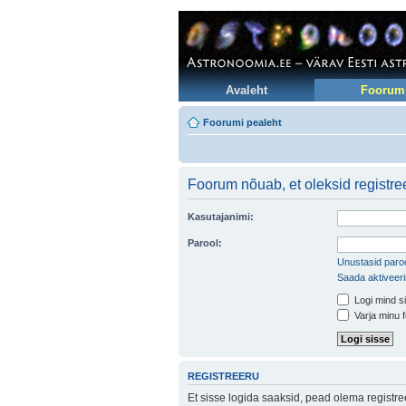
Avaleht
Foorum
Foorumi pealeht
Foorum nõuab, et oleksid registree
Kasutajanimi:
Parool:
Unustasid paroo
Saada aktiveer
Logi mind si
Varja minu f
REGISTREERU
Et sisse logida saaksid, pead olema registr