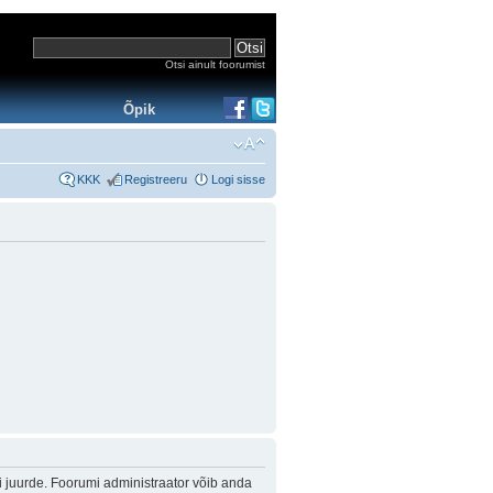
Otsi ainult foorumist
Õpik
KKK
Registreeru
Logi sisse
i juurde. Foorumi administraator võib anda