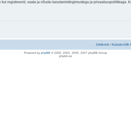
nne kui registreerid, vaata ja nõustu kasutamistingimustega ja privaatsuspoliitikaga.
Juhtkond
•
Kustuta kõik 
Po
we
red b
y
p
hpB
B
© 2000, 2002, 2005, 2007 ph
pBB Group
phpbb.ee