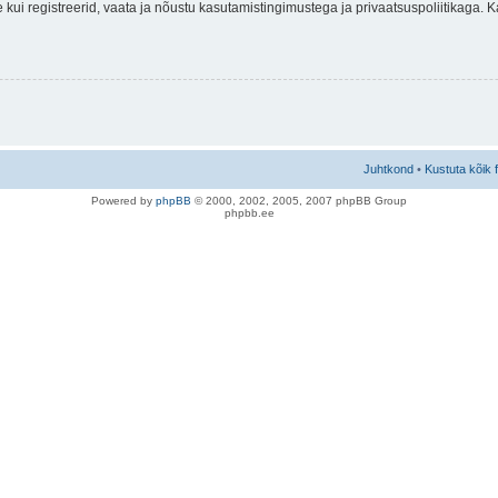
nne kui registreerid, vaata ja nõustu kasutamistingimustega ja privaatsuspoliitikaga.
Juhtkond
•
Kustuta kõik 
Po
we
red b
y
p
hpB
B
© 2000, 2002, 2005, 2007 ph
pBB Group
phpbb.ee