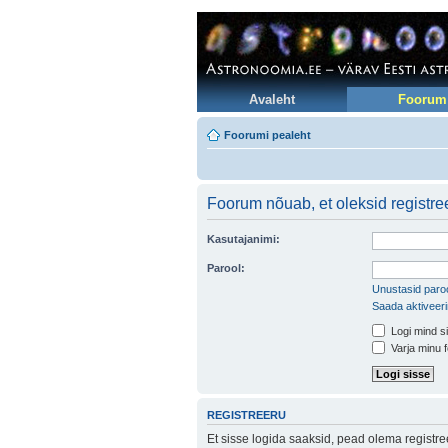
Avaleht
Foorum
Foorumi pealeht
Foorum nõuab, et oleksid registree
Kasutajanimi:
Parool:
Unustasid paroo
Saada aktiveer
Logi mind si
Varja minu f
REGISTREERU
Et sisse logida saaksid, pead olema registr