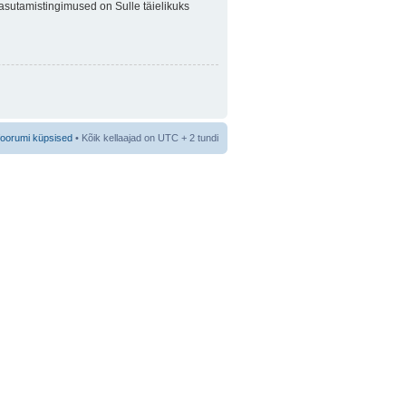
 Kasutamistingimused on Sulle täielikuks
foorumi küpsised
• Kõik kellaajad on UTC + 2 tundi