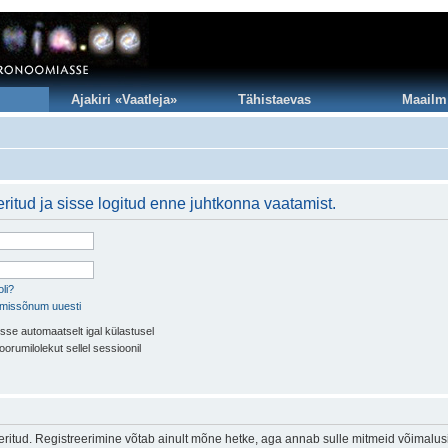
Ajakiri «Vaatleja»
Tähistaevas
Maailm
ritud ja sisse logitud enne juhtkonna vaatamist.
li?
imissõnum uuesti
sse automaatselt igal külastusel
oorumilolekut sellel sessioonil
eeritud. Registreerimine võtab ainult mõne hetke, aga annab sulle mitmeid võimalus