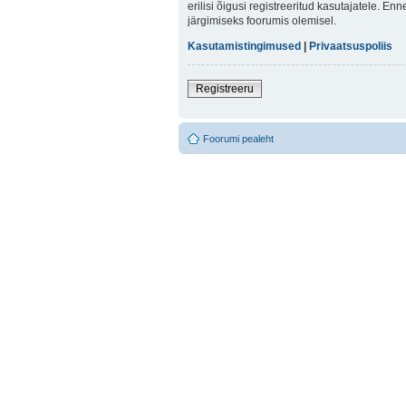
erilisi õigusi registreeritud kasutajatele. E
järgimiseks foorumis olemisel.
Kasutamistingimused
|
Privaatsuspoliis
Registreeru
Foorumi pealeht