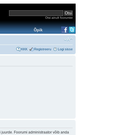
Otsi ainult foorumist
Õpik
KKK
Registreeru
Logi sisse
i juurde. Foorumi administraator võib anda