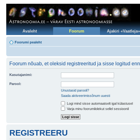
Avaleht
Foorum
Ajakiri «Vaatleja»
Foorumi pealeht
Foorum nõuab, et oleksid registreeritud ja sisse logitud en
Kasutajanimi:
Parool:
Unustasid parooli?
Saada aktiveerimissõnum uuesti
Logi mind sisse automaatselt igal külastusel
Varja minu foorumilolekut sellel sessioonil
REGISTREERU