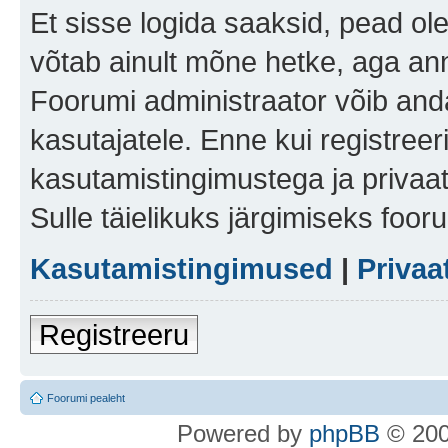
Et sisse logida saaksid, pead ol
võtab ainult mõne hetke, aga ann
Foorumi administraator võib anda 
kasutajatele. Enne kui registreer
kasutamistingimustega ja privaa
Sulle täielikuks järgimiseks foor
Kasutamistingimused
|
Privaa
Registreeru
Foorumi pealeht
Po
we
red b
y
p
hpB
B
© 200