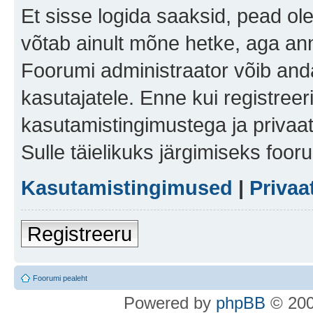
Et sisse logida saaksid, pead ol
võtab ainult mõne hetke, aga ann
Foorumi administraator võib anda 
kasutajatele. Enne kui registreer
kasutamistingimustega ja privaa
Sulle täielikuks järgimiseks foor
Kasutamistingimused
|
Privaa
Registreeru
Foorumi pealeht
Po
we
red b
y
p
hpB
B
© 200