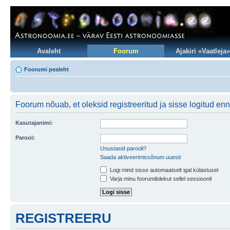
Avaleht
Foorum
Ajakiri «Vaatleja»
Foorumi pealeht
Foorum nõuab, et oleksid registreeritud ja sisse logitud en
Kasutajanimi:
Parool:
Unustasid parooli?
Saada aktiveerimissõnum uuesti
Logi mind sisse automaatselt igal külastusel
Varja minu foorumilolekut sellel sessioonil
REGISTREERU