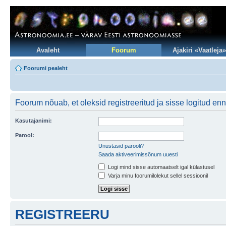
Avaleht
Foorum
Ajakiri «Vaatleja»
Foorumi pealeht
Foorum nõuab, et oleksid registreeritud ja sisse logitud en
Kasutajanimi:
Parool:
Unustasid parooli?
Saada aktiveerimissõnum uuesti
Logi mind sisse automaatselt igal külastusel
Varja minu foorumilolekut sellel sessioonil
REGISTREERU