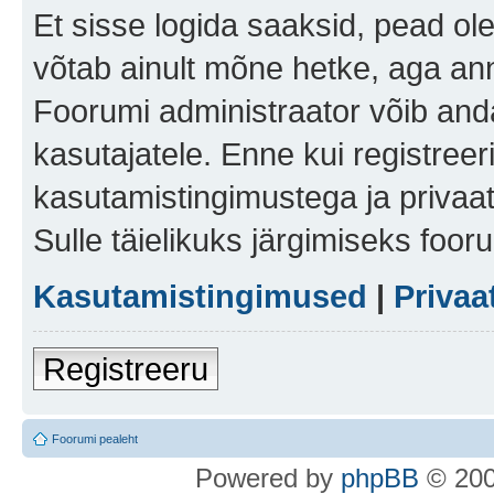
Et sisse logida saaksid, pead ol
võtab ainult mõne hetke, aga ann
Foorumi administraator võib anda 
kasutajatele. Enne kui registreer
kasutamistingimustega ja privaa
Sulle täielikuks järgimiseks foor
Kasutamistingimused
|
Privaa
Registreeru
Foorumi pealeht
Po
we
red b
y
p
hpB
B
© 200