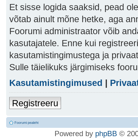
Et sisse logida saaksid, pead ol
võtab ainult mõne hetke, aga ann
Foorumi administraator võib anda 
kasutajatele. Enne kui registreer
kasutamistingimustega ja privaa
Sulle täielikuks järgimiseks foor
Kasutamistingimused
|
Privaa
Registreeru
Foorumi pealeht
Po
we
red b
y
p
hpB
B
© 200