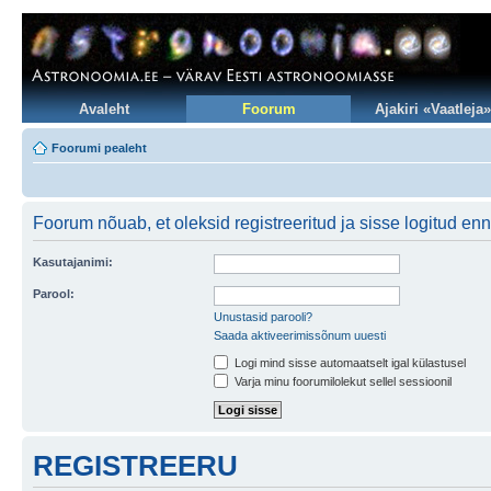
Avaleht
Foorum
Ajakiri «Vaatleja»
Foorumi pealeht
Foorum nõuab, et oleksid registreeritud ja sisse logitud en
Kasutajanimi:
Parool:
Unustasid parooli?
Saada aktiveerimissõnum uuesti
Logi mind sisse automaatselt igal külastusel
Varja minu foorumilolekut sellel sessioonil
REGISTREERU