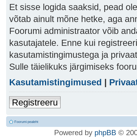
Et sisse logida saaksid, pead ol
võtab ainult mõne hetke, aga ann
Foorumi administraator võib anda 
kasutajatele. Enne kui registreer
kasutamistingimustega ja privaa
Sulle täielikuks järgimiseks foor
Kasutamistingimused
|
Privaa
Registreeru
Foorumi pealeht
Po
we
red b
y
p
hpB
B
© 200