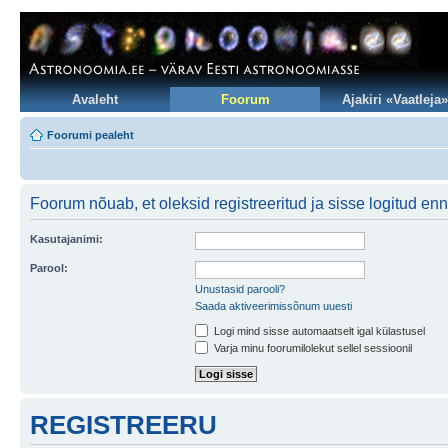
Avaleht
Foorum
Ajakiri «Vaatleja»
Foorumi pealeht
Foorum nõuab, et oleksid registreeritud ja sisse logitud en
Kasutajanimi:
Parool:
Unustasid parooli?
Saada aktiveerimissõnum uuesti
Logi mind sisse automaatselt igal külastusel
Varja minu foorumilolekut sellel sessioonil
REGISTREERU