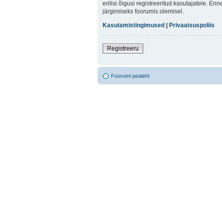
erilisi õigusi registreeritud kasutajatele. E
järgimiseks foorumis olemisel.
Kasutamistingimused
|
Privaatsuspoliis
Registreeru
Foorumi pealeht