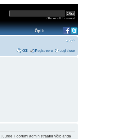
Otsi ainult foorumist
Õpik
KKK
Registreeru
Logi sisse
i juurde. Foorumi administraator võib anda