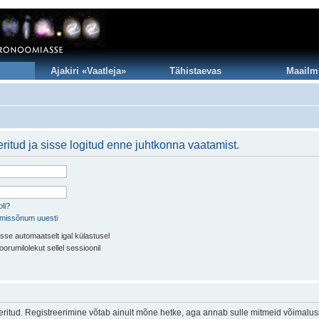
Ajakiri «Vaatleja»
Tähistaevas
Maailm
ritud ja sisse logitud enne juhtkonna vaatamist.
li?
imissõnum uuesti
sse automaatselt igal külastusel
oorumilolekut sellel sessioonil
eeritud. Registreerimine võtab ainult mõne hetke, aga annab sulle mitmeid võimalus