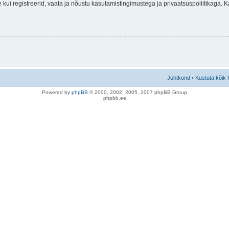
nne kui registreerid, vaata ja nõustu kasutamistingimustega ja privaatsuspoliitikaga.
Juhtkond
•
Kustuta kõik 
Po
we
red b
y
p
hpB
B
© 2000, 2002, 2005, 2007 ph
pBB Group
phpbb.ee