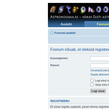
Avaleht
Foorum
Foorumi pealeht
Foorum nõuab, et oleksid registree
Kasutajanimi:
Parool:
Unustasid paroo
Saada aktiveer
Logi mind si
Varja minu f
REGISTREERU
Et sisse logida saaksid, pead olema registr