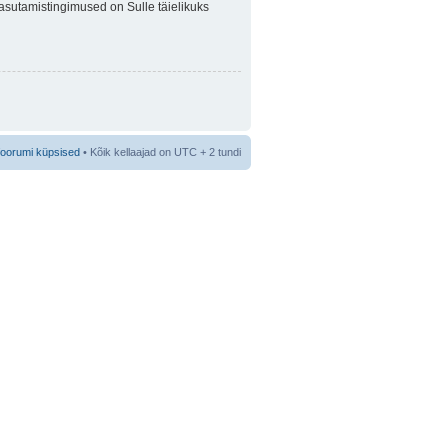
 Kasutamistingimused on Sulle täielikuks
foorumi küpsised
• Kõik kellaajad on UTC + 2 tundi