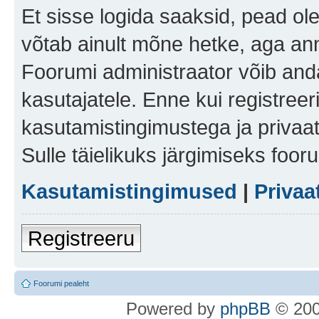
Et sisse logida saaksid, pead ol
võtab ainult mõne hetke, aga ann
Foorumi administraator võib anda 
kasutajatele. Enne kui registreer
kasutamistingimustega ja privaa
Sulle täielikuks järgimiseks foor
Kasutamistingimused
|
Privaa
Registreeru
Foorumi pealeht
Po
we
red b
y
p
hpB
B
© 200