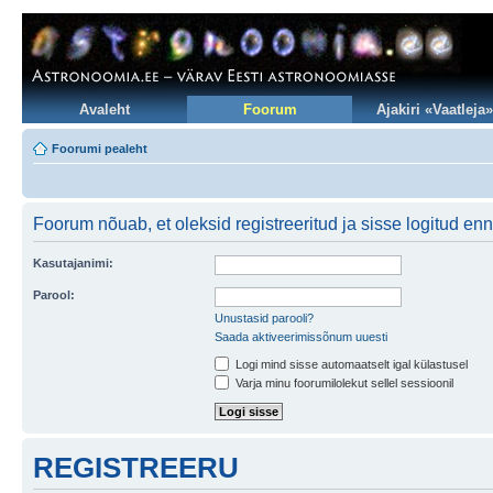
Avaleht
Foorum
Ajakiri «Vaatleja»
Foorumi pealeht
Foorum nõuab, et oleksid registreeritud ja sisse logitud en
Kasutajanimi:
Parool:
Unustasid parooli?
Saada aktiveerimissõnum uuesti
Logi mind sisse automaatselt igal külastusel
Varja minu foorumilolekut sellel sessioonil
REGISTREERU