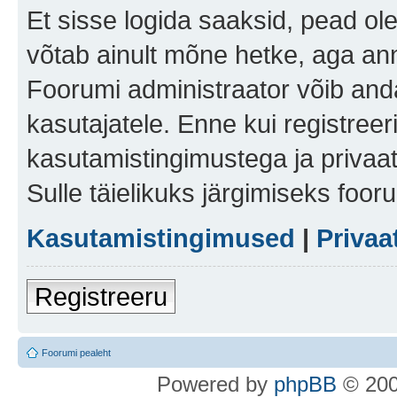
Et sisse logida saaksid, pead ol
võtab ainult mõne hetke, aga ann
Foorumi administraator võib anda 
kasutajatele. Enne kui registreer
kasutamistingimustega ja privaa
Sulle täielikuks järgimiseks foor
Kasutamistingimused
|
Privaa
Registreeru
Foorumi pealeht
Po
we
red b
y
p
hpB
B
© 200