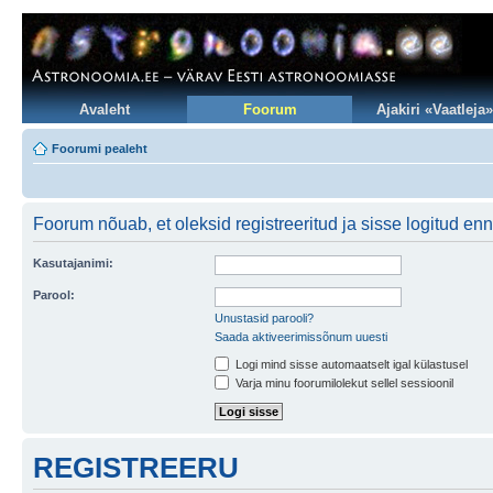
Avaleht
Foorum
Ajakiri «Vaatleja»
Foorumi pealeht
Foorum nõuab, et oleksid registreeritud ja sisse logitud en
Kasutajanimi:
Parool:
Unustasid parooli?
Saada aktiveerimissõnum uuesti
Logi mind sisse automaatselt igal külastusel
Varja minu foorumilolekut sellel sessioonil
REGISTREERU