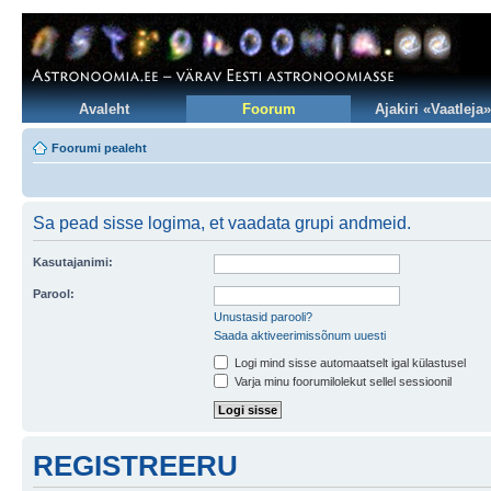
Avaleht
Foorum
Ajakiri «Vaatleja»
Foorumi pealeht
Sa pead sisse logima, et vaadata grupi andmeid.
Kasutajanimi:
Parool:
Unustasid parooli?
Saada aktiveerimissõnum uuesti
Logi mind sisse automaatselt igal külastusel
Varja minu foorumilolekut sellel sessioonil
REGISTREERU