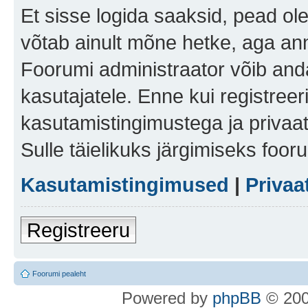
Et sisse logida saaksid, pead ol
võtab ainult mõne hetke, aga ann
Foorumi administraator võib anda 
kasutajatele. Enne kui registreer
kasutamistingimustega ja privaa
Sulle täielikuks järgimiseks foor
Kasutamistingimused
|
Privaa
Registreeru
Foorumi pealeht
Po
we
red b
y
p
hpB
B
© 200