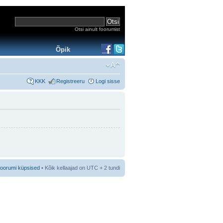
Otsi ainult foorumist
Õpik
KKK
Registreeru
Logi sisse
foorumi küpsised
• Kõik kellaajad on UTC + 2 tundi