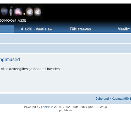
Ajakiri «Vaatleja»
Tähistaevas
Maailm
ingimused
viisakusreeglitest ja headest tavadest.
Juhtkond
•
Kustuta kõik 
Po
we
red b
y
p
hpB
B
© 2000, 2002, 2005, 2007 ph
pBB Group
phpbb.ee