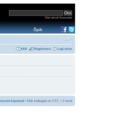
Otsi ainult foorumist
Õpik
KKK
Registreeru
Logi sisse
foorumi küpsised
• Kõik kellaajad on UTC + 2 tundi