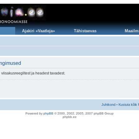
Ajakiri «Vaatleja»
Tähistaevas
Maailm
ingimused
viisakusreeglitest ja headest tavadest.
Juhtkond
•
Kustuta kõik 
Po
we
red b
y
p
hpB
B
© 2000, 2002, 2005, 2007 ph
pBB Group
phpbb.ee