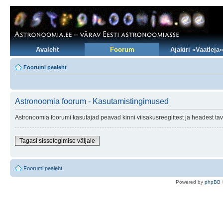
Avaleht
Foorum
Ajakiri «Vaatleja»
Foorumi pealeht
Astronoomia foorum - Kasutamistingimused
Astronoomia foorumi kasutajad peavad kinni viisakusreeglitest ja headest tav
Tagasi sisselogimise väljale
Foorumi pealeht
Po
we
red b
y
p
hpB
B