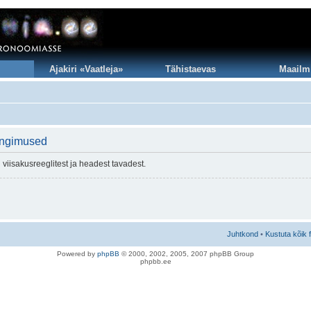
Ajakiri «Vaatleja»
Tähistaevas
Maailm
ingimused
viisakusreeglitest ja headest tavadest.
Juhtkond
•
Kustuta kõik 
Po
we
red b
y
p
hpB
B
© 2000, 2002, 2005, 2007 ph
pBB Group
phpbb.ee