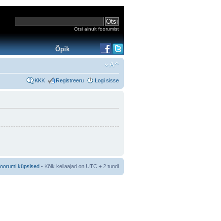
Otsi ainult foorumist
Õpik
KKK
Registreeru
Logi sisse
foorumi küpsised
• Kõik kellaajad on UTC + 2 tundi