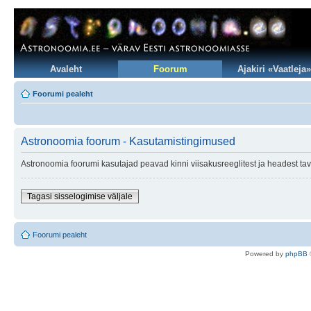
Avaleht
Foorum
Ajakiri «Vaatleja»
Foorumi pealeht
Astronoomia foorum - Kasutamistingimused
Astronoomia foorumi kasutajad peavad kinni viisakusreeglitest ja headest tav
Tagasi sisselogimise väljale
Foorumi pealeht
Po
we
red b
y
p
hpB
B