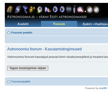
Avaleht
Foorum
Ajakiri «Vaatleja»
Foorumi pealeht
Astronoomia foorum - Kasutamistingimused
Astronoomia foorumi kasutajad peavad kinni viisakusreeglitest ja headest tav
Tagasi sisselogimise väljale
Foorumi pealeht
Po
we
red b
y
p
hpB
B