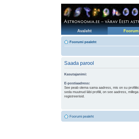
Avaleht
Foorum
Foorumi pealeht
Saada parool
Kasutajanimi:
E-postiaadress:
See peab olema sama aadress, mis on su profiilis
seda muutnud läbi profiili, on see aadress, milleg
registreerisid.
Foorumi pealeht