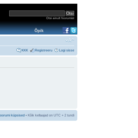
Otsi ainult foorumist
Õpik
KKK
Registreeru
Logi sisse
foorumi küpsised
• Kõik kellaajad on UTC + 2 tundi