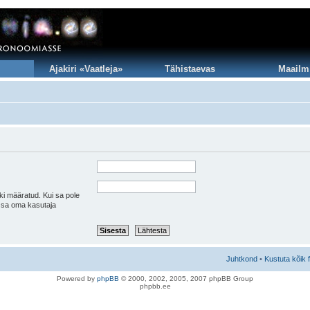
Ajakiri «Vaatleja»
Tähistaevas
Maailm
ki määratud. Kui sa pole
a sa oma kasutaja
Juhtkond
•
Kustuta kõik 
Po
we
red b
y
p
hpB
B
© 2000, 2002, 2005, 2007 ph
pBB Group
phpbb.ee