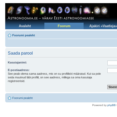
Avaleht
Foorum
Ajakiri «Vaatleja»
Foorumi pealeht
Saada parool
Kasutajanimi:
E-postiaadress:
See peab olema sama aadress, mis on su profiiliski määratud. Kui sa pole
seda muutnud läbi profiili, on see aadress, millega sa oma kasutaja
registreerisid.
Foorumi pealeht
Po
we
red b
y
p
hpB
B