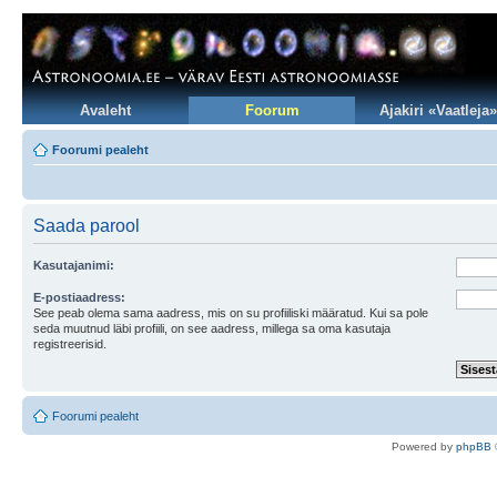
Avaleht
Foorum
Ajakiri «Vaatleja»
Foorumi pealeht
Saada parool
Kasutajanimi:
E-postiaadress:
See peab olema sama aadress, mis on su profiiliski määratud. Kui sa pole
seda muutnud läbi profiili, on see aadress, millega sa oma kasutaja
registreerisid.
Foorumi pealeht
Po
we
red b
y
p
hpB
B