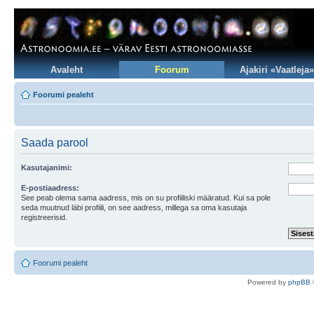
Avaleht
Foorum
Ajakiri «Vaatleja»
Foorumi pealeht
Saada parool
Kasutajanimi:
E-postiaadress:
See peab olema sama aadress, mis on su profiiliski määratud. Kui sa pole
seda muutnud läbi profiili, on see aadress, millega sa oma kasutaja
registreerisid.
Foorumi pealeht
Po
we
red b
y
p
hpB
B