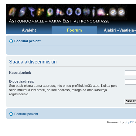
Avaleht
Foorum
Ajakiri «Vaatleja»
Foorumi pealeht
Saada aktiveerimiskiri
Kasutajanimi:
E-postiaadress:
See peab olema sama aadress, mis on su profiiliski määratud. Kui sa pole
seda muutnud läbi profiili, on see aadress, millega sa oma kasutaja
registreerisid.
Foorumi pealeht
Po
we
red b
y
p
hpB
B