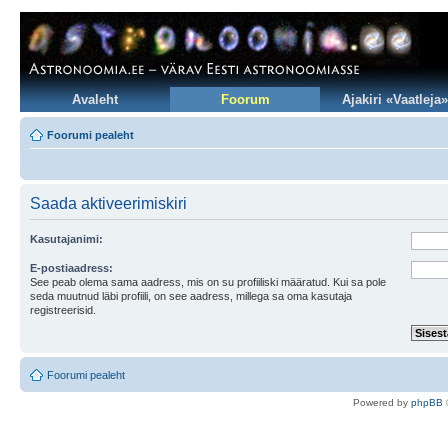
Avaleht
Foorum
Ajakiri «Vaatleja»
Foorumi pealeht
Saada aktiveerimiskiri
Kasutajanimi:
E-postiaadress:
See peab olema sama aadress, mis on su profiiliski määratud. Kui sa pole
seda muutnud läbi profiili, on see aadress, millega sa oma kasutaja
registreerisid.
Foorumi pealeht
Po
we
red b
y
p
hpB
B