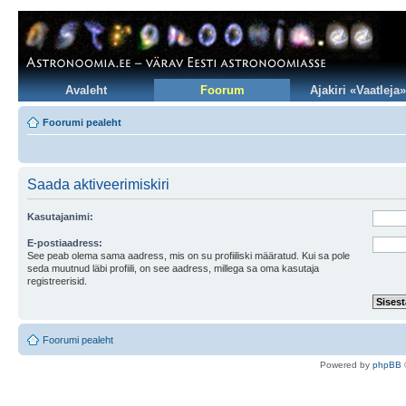
Avaleht
Foorum
Ajakiri «Vaatleja»
Foorumi pealeht
Saada aktiveerimiskiri
Kasutajanimi:
E-postiaadress:
See peab olema sama aadress, mis on su profiiliski määratud. Kui sa pole
seda muutnud läbi profiili, on see aadress, millega sa oma kasutaja
registreerisid.
Foorumi pealeht
Po
we
red b
y
p
hpB
B