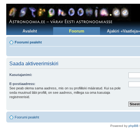
Avaleht
Foorum
Ajakiri «Vaatleja»
Foorumi pealeht
Saada aktiveerimiskiri
Kasutajanimi:
E-postiaadress:
See peab olema sama aadress, mis on su profiiliski määratud. Kui sa pole
seda muutnud läbi profiili, on see aadress, millega sa oma kasutaja
registreerisid.
Foorumi pealeht
Po
we
red b
y
p
hpB
B