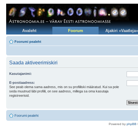
Avaleht
Foorum
Ajakiri «Vaatleja»
Foorumi pealeht
Saada aktiveerimiskiri
Kasutajanimi:
E-postiaadress:
See peab olema sama aadress, mis on su profiiliski määratud. Kui sa pole
seda muutnud läbi profiili, on see aadress, millega sa oma kasutaja
registreerisid.
Foorumi pealeht
Po
we
red b
y
p
hpB
B