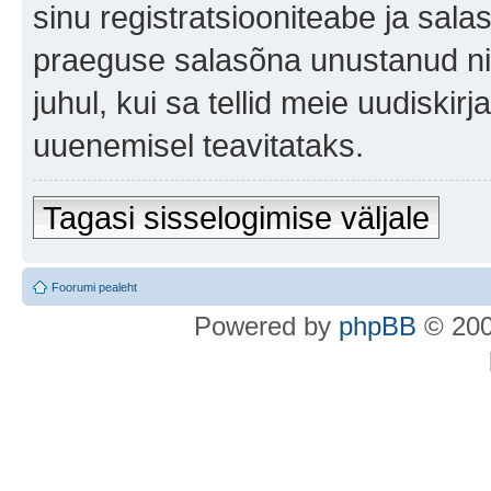
sinu registratsiooniteabe ja sala
praeguse salasõna unustanud nin
juhul, kui sa tellid meie uudiski
uuenemisel teavitataks.
Tagasi sisselogimise väljale
Foorumi pealeht
Po
we
red b
y
p
hpB
B
© 200