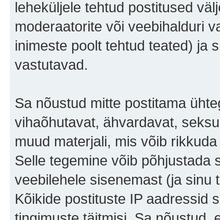
leheküljele tehtud postitused väl
moderaatorite või veebihalduri v
inimeste poolt tehtud teated) ja s
vastutavad.
Sa nõustud mitte postitama ühteg
vihaõhutavat, ähvardavat, seksu
muud materjali, mis võib rikkuda 
Selle tegemine võib põhjustada 
veebilehele sisenemast (ja sinu
Kõikide postituste IP aadressid
tingimuste täitmisi. Sa nõustud, e