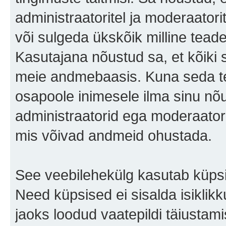
administraatoritel ja moderaator
või sulgeda ükskõik milline teade 
Kasutajana nõustud sa, et kõiki 
meie andmebaasis. Kuna seda te
osapoole inimesele ilma sinu nõu
administraatorid ega moderaator
mis võivad andmeid ohustada.
See veebilehekülg kasutab küpsis
Need küpsised ei sisalda isiklikk
jaoks loodud vaatepildi täiustami