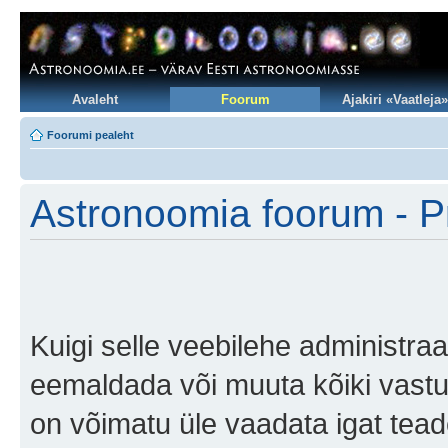
Avaleht
Foorum
Ajakiri «Vaatleja»
Foorumi pealeht
Astronoomia foorum - Pr
Kuigi selle veebilehe administraa
eemaldada või muuta kõiki vastuolu
on võimatu üle vaadata igat teade