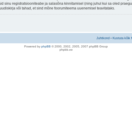
aid sinu registratsiooniteabe ja salasõna kinnitamisel (ning juhul kui sa oled prae
e uudiskirja või tahad, et sind mõne foorumiteema uuenemisel teavitataks.
Juhtkond
•
Kustuta kõik 
Po
we
red b
y
p
hpB
B
© 2000, 2002, 2005, 2007 ph
pBB Group
phpbb.ee