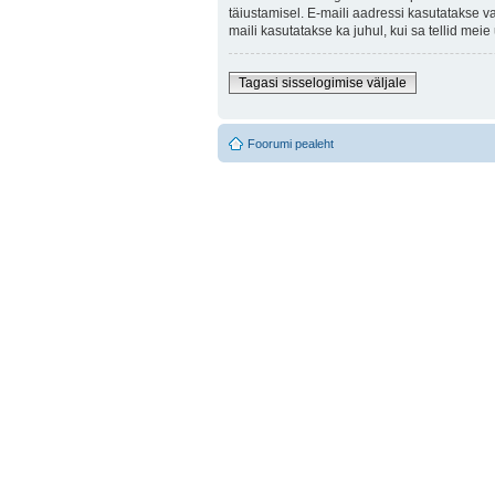
täiustamisel. E-maili aadressi kasutatakse v
maili kasutatakse ka juhul, kui sa tellid mei
Tagasi sisselogimise väljale
Foorumi pealeht