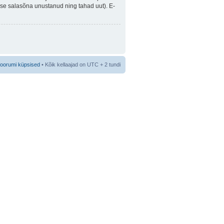
guse salasõna unustanud ning tahad uut). E-
foorumi küpsised
• Kõik kellaajad on UTC + 2 tundi