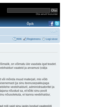
Otsi ainult foorumist
Õpik
KKK
Registreeru
Logi sisse
võimalik, on võimatu üle vaadata igat teadet.
eebihalduri vaateid ja arvamusi (välja
st või mõnda muud materjali, mis võib
e sisenemast (ja sinu teenusepakkujaga
bilehe veebihalduril, administraatoritel ja
ajana nõustud sa, et kõiki sinu poolt
inu nõusolekuta, ei kanna veebihaldur,
d rolli vaid sinu jaoks loodud vaatepildi