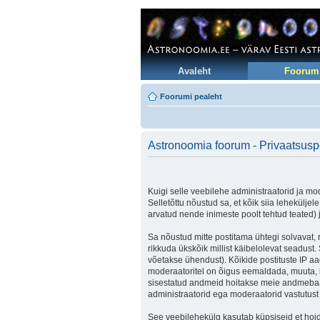
Avaleht
Foorum
Foorumi pealeht
Astronoomia foorum - Privaatsuspo
Kuigi selle veebilehe administraatorid ja mod
Selletõttu nõustud sa, et kõik siia lehekülje
arvatud nende inimeste poolt tehtud teated) j
Sa nõustud mitte postitama ühtegi solvavat, 
rikkuda ükskõik millist käibelolevat seadus
võetakse ühendust). Kõikide postituste IP aa
moderaatoritel on õigus eemaldada, muuta, lii
sisestatud andmeid hoitakse meie andmebaas
administraatorid ega moderaatorid vastutus
See veebilehekülg kasutab küpsiseid et hoida