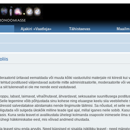
Ajakiri «Vaatleja»
Tähistaevas
Maailm
liis
eraatorid üritavad eemaldada või muuta kõiki vastuolulisi materjale nii kiiresti kui 
le tehtud postitused väljendavad autorite mitte administraatorite, moderaatorite või v
a siit tulenevalt ei ole me nende eest vastutavad.
roppu, labast, laimavat, vihaõhutavat, ähvardavat, seksuaalse suunitlusega postitu
t. Selle tegemine võib põhjustada sinu kohese ning eluaegse keelu siia veebilehel
dressid salvestatakse abistamaks nende tingimuste täitmisi. Sa nõustud, et selle vee
gutada või sulgeda ükskõik milline teade igal ajal, millal iganes neile sobib. Kasut
is. Kuna seda teavet ei avalikustata ühelegi kolmanda osapoole inimesele ilma s
t ühegi häkkimiskatse eest, mis võivad andmeid ohustada.
 teavet sinu enda arvutis. Need küpsised ei sisalda isiklikku teavet - need mängiva