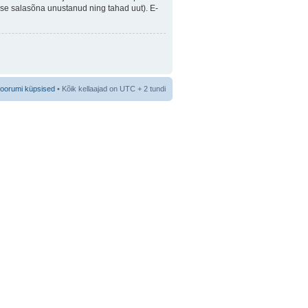
guse salasõna unustanud ning tahad uut). E-
foorumi küpsised
• Kõik kellaajad on UTC + 2 tundi