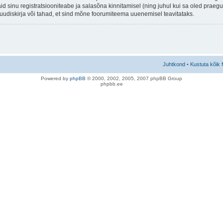
aid sinu registratsiooniteabe ja salasõna kinnitamisel (ning juhul kui sa oled prae
e uudiskirja või tahad, et sind mõne foorumiteema uuenemisel teavitataks.
Juhtkond
•
Kustuta kõik 
Po
we
red b
y
p
hpB
B
© 2000, 2002, 2005, 2007 ph
pBB Group
phpbb.ee