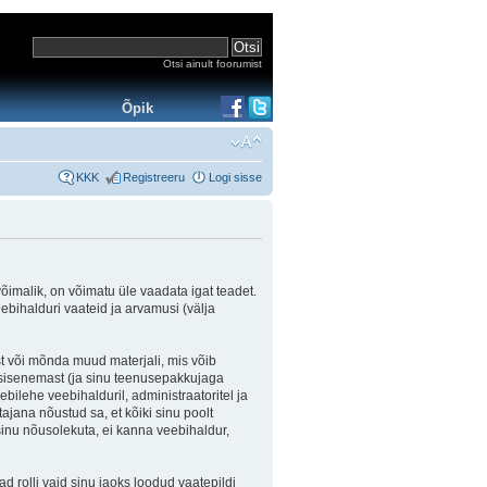
Otsi ainult foorumist
Õpik
KKK
Registreeru
Logi sisse
võimalik, on võimatu üle vaadata igat teadet.
eebihalduri vaateid ja arvamusi (välja
st või mõnda muud materjali, mis võib
e sisenemast (ja sinu teenusepakkujaga
bilehe veebihalduril, administraatoritel ja
ajana nõustud sa, et kõiki sinu poolt
inu nõusolekuta, ei kanna veebihaldur,
d rolli vaid sinu jaoks loodud vaatepildi