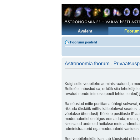
Avaleht
Foorum
Foorumi pealeht
Astronoomia foorum - Privaatsuspo
Kuigi selle veebilehe administraatorid ja mod
Selletõttu nõustud sa, et kõik siia lehekülje
arvatud nende inimeste poolt tehtud teated) j
Sa nõustud mitte postitama ühtegi solvavat, 
rikkuda ükskõik millist käibelolevat seadus
võetakse ühendust). Kõikide postituste IP aa
moderaatoritel on õigus eemaldada, muuta, lii
sisestatud andmeid hoitakse meie andmebaas
administraatorid ega moderaatorid vastutus
See veebilehekülg kasutab küpsiseid et hoida