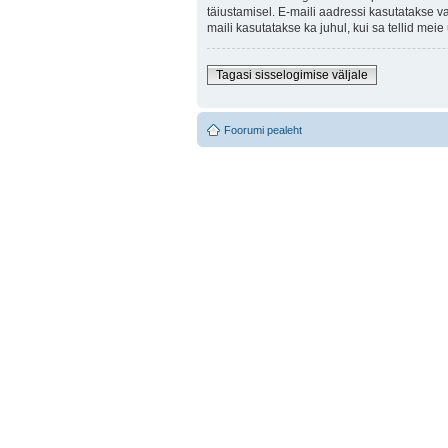
täiustamisel. E-maili aadressi kasutatakse v
maili kasutatakse ka juhul, kui sa tellid mei
Tagasi sisselogimise väljale
Foorumi pealeht