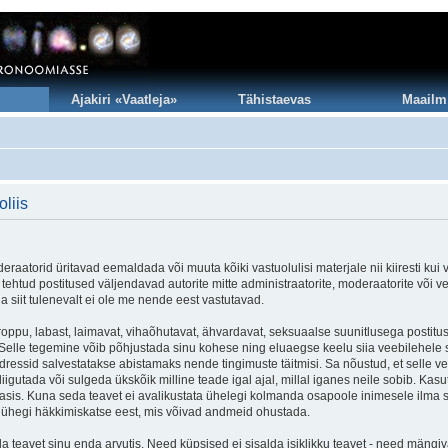
Ajakiri «Vaatleja»
Tähistaevas
Maailm
liis
eraatorid üritavad eemaldada või muuta kõiki vastuolulisi materjale nii kiiresti kui 
le tehtud postitused väljendavad autorite mitte administraatorite, moderaatorite või v
a siit tulenevalt ei ole me nende eest vastutavad.
roppu, labast, laimavat, vihaõhutavat, ähvardavat, seksuaalse suunitlusega postitu
t. Selle tegemine võib põhjustada sinu kohese ning eluaegse keelu siia veebilehel
dressid salvestatakse abistamaks nende tingimuste täitmisi. Sa nõustud, et selle vee
gutada või sulgeda ükskõik milline teade igal ajal, millal iganes neile sobib. Kasut
is. Kuna seda teavet ei avalikustata ühelegi kolmanda osapoole inimesele ilma s
t ühegi häkkimiskatse eest, mis võivad andmeid ohustada.
 teavet sinu enda arvutis. Need küpsised ei sisalda isiklikku teavet - need mängiva