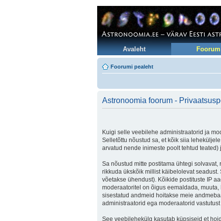
Avaleht
Foorum
Foorumi pealeht
Astronoomia foorum - Privaatsuspo
Kuigi selle veebilehe administraatorid ja mod
Selletõttu nõustud sa, et kõik siia lehekülje
arvatud nende inimeste poolt tehtud teated) j
Sa nõustud mitte postitama ühtegi solvavat, 
rikkuda ükskõik millist käibelolevat seadus
võetakse ühendust). Kõikide postituste IP aa
moderaatoritel on õigus eemaldada, muuta, lii
sisestatud andmeid hoitakse meie andmebaas
administraatorid ega moderaatorid vastutus
See veebilehekülg kasutab küpsiseid et hoida