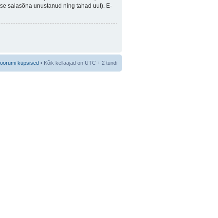
guse salasõna unustanud ning tahad uut). E-
foorumi küpsised
• Kõik kellaajad on UTC + 2 tundi