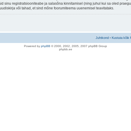
aid sinu registratsiooniteabe ja salasõna kinnitamisel (ning juhul kui sa oled prae
e uudiskirja või tahad, et sind mõne foorumiteema uuenemisel teavitataks.
Juhtkond
•
Kustuta kõik 
Po
we
red b
y
p
hpB
B
© 2000, 2002, 2005, 2007 ph
pBB Group
phpbb.ee