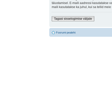
täiustamisel. E-maili aadressi kasutatakse v
maili kasutatakse ka juhul, kui sa tellid mei
Tagasi sisselogimise väljale
Foorumi pealeht