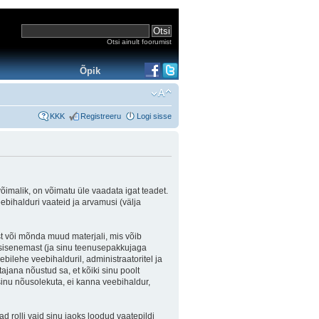
Otsi ainult foorumist
Õpik
KKK
Registreeru
Logi sisse
võimalik, on võimatu üle vaadata igat teadet.
eebihalduri vaateid ja arvamusi (välja
st või mõnda muud materjali, mis võib
e sisenemast (ja sinu teenusepakkujaga
bilehe veebihalduril, administraatoritel ja
ajana nõustud sa, et kõiki sinu poolt
inu nõusolekuta, ei kanna veebihaldur,
d rolli vaid sinu jaoks loodud vaatepildi