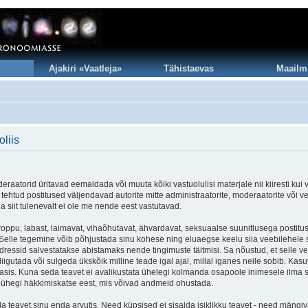
Ajakiri «Vaatleja»
Tähistaevas
Maailm
liis
eraatorid üritavad eemaldada või muuta kõiki vastuolulisi materjale nii kiiresti kui 
le tehtud postitused väljendavad autorite mitte administraatorite, moderaatorite või v
a siit tulenevalt ei ole me nende eest vastutavad.
roppu, labast, laimavat, vihaõhutavat, ähvardavat, seksuaalse suunitlusega postitu
t. Selle tegemine võib põhjustada sinu kohese ning eluaegse keelu siia veebilehel
dressid salvestatakse abistamaks nende tingimuste täitmisi. Sa nõustud, et selle vee
gutada või sulgeda ükskõik milline teade igal ajal, millal iganes neile sobib. Kasut
is. Kuna seda teavet ei avalikustata ühelegi kolmanda osapoole inimesele ilma s
t ühegi häkkimiskatse eest, mis võivad andmeid ohustada.
 teavet sinu enda arvutis. Need küpsised ei sisalda isiklikku teavet - need mängiva