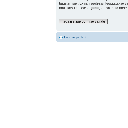
täiustamisel. E-maili aadressi kasutatakse v
maili kasutatakse ka juhul, kui sa tellid mei
Tagasi sisselogimise väljale
Foorumi pealeht