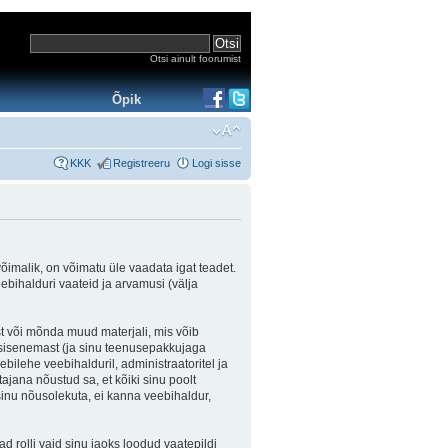
Otsi ainult foorumist
Õpik
KKK
Registreeru
Logi sisse
võimalik, on võimatu üle vaadata igat teadet.
eebihalduri vaateid ja arvamusi (välja
st või mõnda muud materjali, mis võib
e sisenemast (ja sinu teenusepakkujaga
bilehe veebihalduril, administraatoritel ja
ajana nõustud sa, et kõiki sinu poolt
inu nõusolekuta, ei kanna veebihaldur,
d rolli vaid sinu jaoks loodud vaatepildi