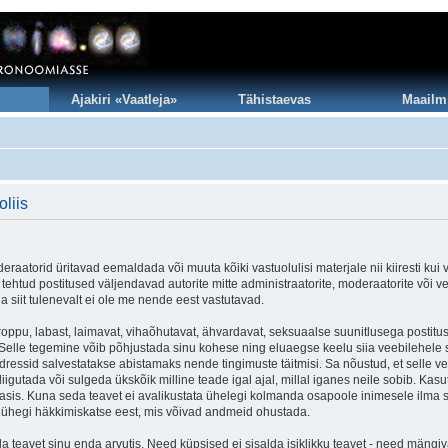
Ajakiri «Vaatleja»
Tähistaevas
Maailm
liis
eraatorid üritavad eemaldada või muuta kõiki vastuolulisi materjale nii kiiresti kui 
le tehtud postitused väljendavad autorite mitte administraatorite, moderaatorite või v
a siit tulenevalt ei ole me nende eest vastutavad.
roppu, labast, laimavat, vihaõhutavat, ähvardavat, seksuaalse suunitlusega postitu
t. Selle tegemine võib põhjustada sinu kohese ning eluaegse keelu siia veebilehel
dressid salvestatakse abistamaks nende tingimuste täitmisi. Sa nõustud, et selle vee
gutada või sulgeda ükskõik milline teade igal ajal, millal iganes neile sobib. Kasut
is. Kuna seda teavet ei avalikustata ühelegi kolmanda osapoole inimesele ilma s
t ühegi häkkimiskatse eest, mis võivad andmeid ohustada.
 teavet sinu enda arvutis. Need küpsised ei sisalda isiklikku teavet - need mängiva