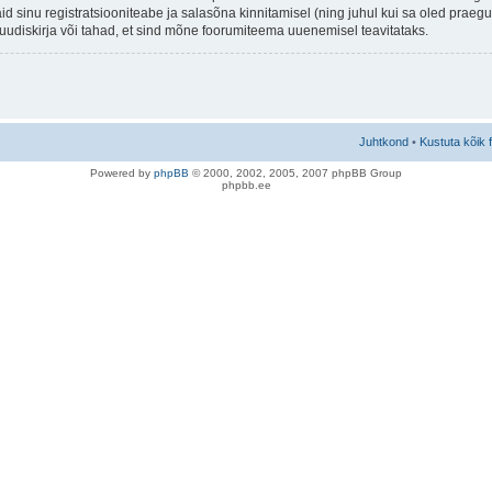
aid sinu registratsiooniteabe ja salasõna kinnitamisel (ning juhul kui sa oled prae
e uudiskirja või tahad, et sind mõne foorumiteema uuenemisel teavitataks.
Juhtkond
•
Kustuta kõik 
Po
we
red b
y
p
hpB
B
© 2000, 2002, 2005, 2007 ph
pBB Group
phpbb.ee