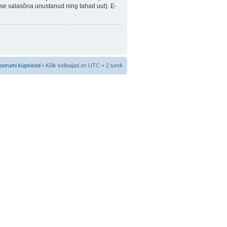
guse salasõna unustanud ning tahad uut). E-
foorumi küpsised
• Kõik kellaajad on UTC + 2 tundi