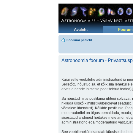
Avaleht
Foorum
Foorumi pealeht
Astronoomia foorum - Privaatsuspo
Kuigi selle veebilehe administraatorid ja mod
Selletõttu nõustud sa, et kõik siia lehekülje
arvatud nende inimeste poolt tehtud teated) j
Sa nõustud mitte postitama ühtegi solvavat, 
rikkuda ükskõik millist käibelolevat seadus
võetakse ühendust). Kõikide postituste IP aa
moderaatoritel on õigus eemaldada, muuta, lii
sisestatud andmeid hoitakse meie andmebaas
administraatorid ega moderaatorid vastutus
See veebilehekülg kasutab küpsiseid et hoida