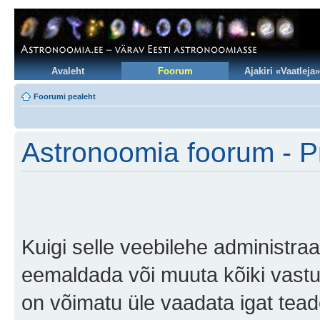
Avaleht
Foorum
Ajakiri «Vaatleja»
Foorumi pealeht
Astronoomia foorum - Pr
Kuigi selle veebilehe administraa
eemaldada või muuta kõiki vastuolu
on võimatu üle vaadata igat teade