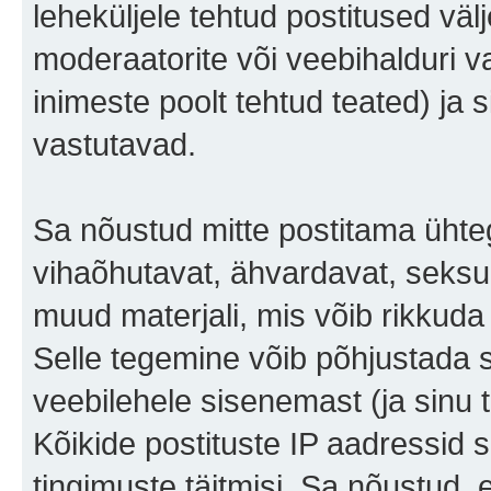
leheküljele tehtud postitused väl
moderaatorite või veebihalduri v
inimeste poolt tehtud teated) ja s
vastutavad.
Sa nõustud mitte postitama ühteg
vihaõhutavat, ähvardavat, seksu
muud materjali, mis võib rikkuda 
Selle tegemine võib põhjustada 
veebilehele sisenemast (ja sinu
Kõikide postituste IP aadressid
tingimuste täitmisi. Sa nõustud, e