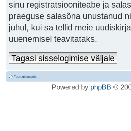
sinu registratsiooniteabe ja sala
praeguse salasõna unustanud nin
juhul, kui sa tellid meie uudiski
uuenemisel teavitataks.
Tagasi sisselogimise väljale
Foorumi pealeht
Po
we
red b
y
p
hpB
B
© 200