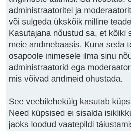
administraatoritel ja moderaator
või sulgeda ükskõik milline teade 
Kasutajana nõustud sa, et kõiki 
meie andmebaasis. Kuna seda te
osapoole inimesele ilma sinu nõu
administraatorid ega moderaator
mis võivad andmeid ohustada.
See veebilehekülg kasutab küpsis
Need küpsised ei sisalda isiklikk
jaoks loodud vaatepildi täiustami