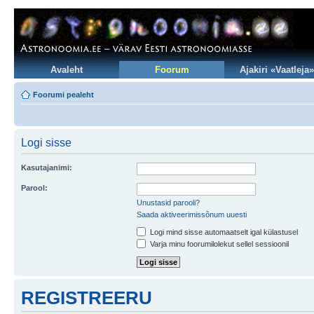
Avaleht
Foorum
Ajakiri «Vaatleja»
Foorumi pealeht
Logi sisse
Kasutajanimi:
Parool:
Unustasid parooli?
Saada aktiveerimissõnum uuesti
Logi mind sisse automaatselt igal külastusel
Varja minu foorumilolekut sellel sessioonil
REGISTREERU