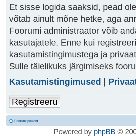
Et sisse logida saaksid, pead ol
võtab ainult mõne hetke, aga ann
Foorumi administraator võib anda 
kasutajatele. Enne kui registreer
kasutamistingimustega ja privaa
Sulle täielikuks järgimiseks foor
Kasutamistingimused
|
Privaa
Registreeru
Foorumi pealeht
Po
we
red b
y
p
hpB
B
© 200