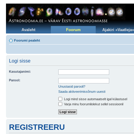
Avaleht
Foorum
Ajakiri «Vaatleja»
Foorumi pealeht
Logi sisse
Kasutajanimi:
Parool:
Unustasid parooli?
Saada aktiveerimissõnum uuesti
Logi mind sisse automaatselt igal külastusel
Varja minu foorumilolekut sellel sessioonil
REGISTREERU