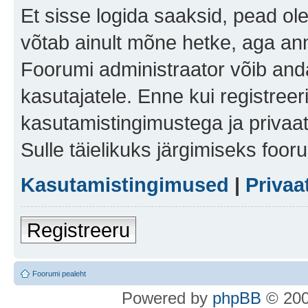
Et sisse logida saaksid, pead ol
võtab ainult mõne hetke, aga ann
Foorumi administraator võib anda 
kasutajatele. Enne kui registreer
kasutamistingimustega ja privaa
Sulle täielikuks järgimiseks foor
Kasutamistingimused
|
Privaa
Registreeru
Foorumi pealeht
Po
we
red b
y
p
hpB
B
© 200