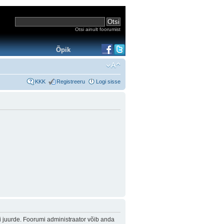
Otsi ainult foorumist
Õpik
KKK
Registreeru
Logi sisse
i juurde. Foorumi administraator võib anda