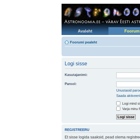
Avaleht
Foorum
Foorumi pealeht
Logi sisse
Kasutajanimi:
Parool:
Unustasid paroo
Saada aktiveer
Logi mind si
Varja minu f
REGISTREERU
Et sisse logida saaksid, pead olema registr