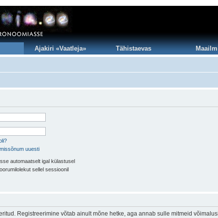
Ajakiri «Vaatleja»
Tähistaevas
Maailm
li?
imissõnum uuesti
sse automaatselt igal külastusel
oorumilolekut sellel sessioonil
eeritud. Registreerimine võtab ainult mõne hetke, aga annab sulle mitmeid võimalus