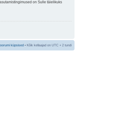
 Kasutamistingimused on Sulle täielikuks
foorumi küpsised
• Kõik kellaajad on UTC + 2 tundi