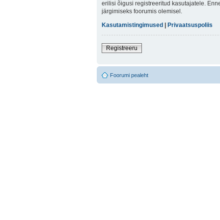
erilisi õigusi registreeritud kasutajatele. E
järgimiseks foorumis olemisel.
Kasutamistingimused
|
Privaatsuspoliis
Registreeru
Foorumi pealeht