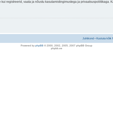
nne kui registreerid, vaata ja nõustu kasutamistingimustega ja privaatsuspoliitikaga.
Juhtkond
•
Kustuta kõik 
Po
we
red b
y
p
hpB
B
© 2000, 2002, 2005, 2007 ph
pBB Group
phpbb.ee