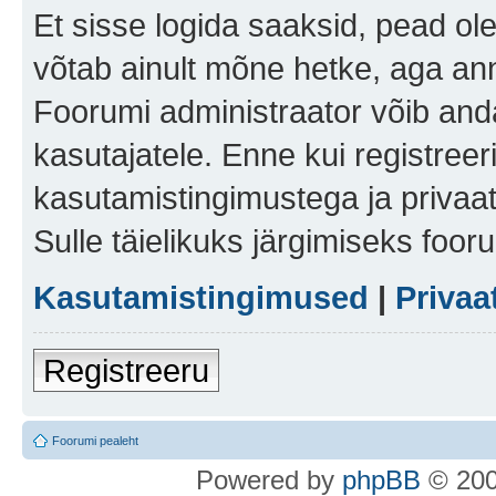
Et sisse logida saaksid, pead ol
võtab ainult mõne hetke, aga ann
Foorumi administraator võib anda 
kasutajatele. Enne kui registreer
kasutamistingimustega ja privaa
Sulle täielikuks järgimiseks foor
Kasutamistingimused
|
Privaa
Registreeru
Foorumi pealeht
Po
we
red b
y
p
hpB
B
© 200