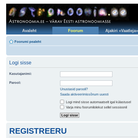
Avaleht
Foorum
Ajakiri «Vaatleja»
Foorumi pealeht
Logi sisse
Kasutajanimi:
Parool:
Unustasid parooli?
Saada aktiveerimissõnum uuesti
Logi mind sisse automaatselt igal külastusel
Varja minu foorumilolekut sellel sessioonil
REGISTREERU