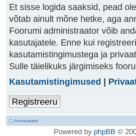
Et sisse logida saaksid, pead ol
võtab ainult mõne hetke, aga ann
Foorumi administraator võib anda 
kasutajatele. Enne kui registreer
kasutamistingimustega ja privaa
Sulle täielikuks järgimiseks foor
Kasutamistingimused
|
Privaa
Registreeru
Foorumi pealeht
Po
we
red b
y
p
hpB
B
© 200