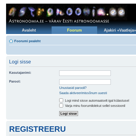
Avaleht
Foorum
Ajakiri «Vaatleja»
Foorumi pealeht
Logi sisse
Kasutajanimi:
Parool:
Unustasid parooli?
Saada aktiveerimissõnum uuesti
Logi mind sisse automaatselt igal külastusel
Varja minu foorumilolekut sellel sessioonil
REGISTREERU