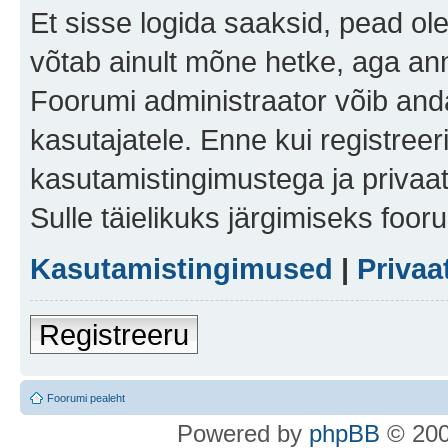
Et sisse logida saaksid, pead ol
võtab ainult mõne hetke, aga ann
Foorumi administraator võib anda 
kasutajatele. Enne kui registreer
kasutamistingimustega ja privaa
Sulle täielikuks järgimiseks foor
Kasutamistingimused
|
Privaa
Registreeru
Foorumi pealeht
Po
we
red b
y
p
hpB
B
© 200