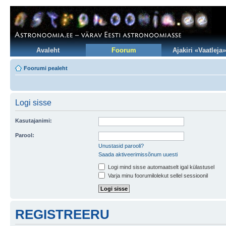
Avaleht
Foorum
Ajakiri «Vaatleja»
Foorumi pealeht
Logi sisse
Kasutajanimi:
Parool:
Unustasid parooli?
Saada aktiveerimissõnum uuesti
Logi mind sisse automaatselt igal külastusel
Varja minu foorumilolekut sellel sessioonil
REGISTREERU