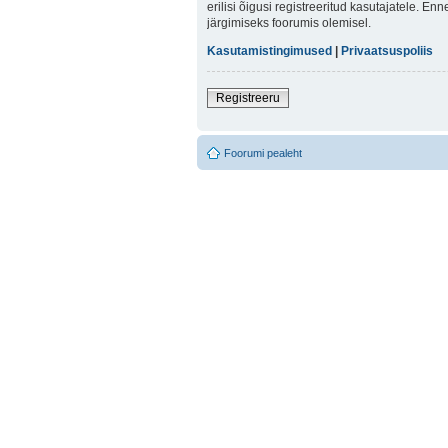
erilisi õigusi registreeritud kasutajatele. E
järgimiseks foorumis olemisel.
Kasutamistingimused
|
Privaatsuspoliis
Registreeru
Foorumi pealeht