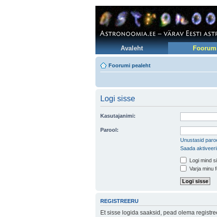
Avaleht
Foorum
Foorumi pealeht
Logi sisse
Kasutajanimi:
Parool:
Unustasid paroo
Saada aktiveer
Logi mind si
Varja minu f
REGISTREERU
Et sisse logida saaksid, pead olema registr