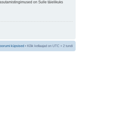
 Kasutamistingimused on Sulle täielikuks
foorumi küpsised
• Kõik kellaajad on UTC + 2 tundi