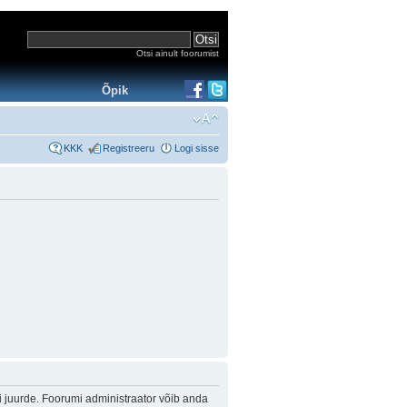
Otsi ainult foorumist
Õpik
KKK
Registreeru
Logi sisse
i juurde. Foorumi administraator võib anda