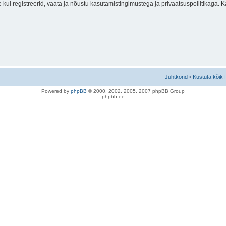
nne kui registreerid, vaata ja nõustu kasutamistingimustega ja privaatsuspoliitikaga.
Juhtkond
•
Kustuta kõik 
Po
we
red b
y
p
hpB
B
© 2000, 2002, 2005, 2007 ph
pBB Group
phpbb.ee