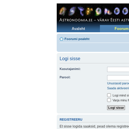
Avaleht
Foorum
Foorumi pealeht
Logi sisse
Kasutajanimi:
Parool:
Unustasid paroo
Saada aktiveer
Logi mind si
Varja minu f
REGISTREERU
Et sisse logida saaksid, pead olema registr