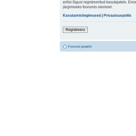
erilisi õigusi registreeritud kasutajatele. E
järgimiseks foorumis olemisel.
Kasutamistingimused
|
Privaatsuspoliis
Registreeru
Foorumi pealeht