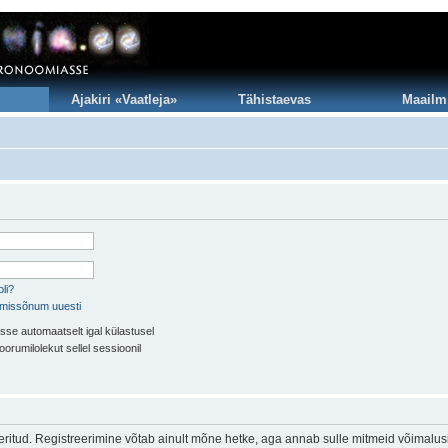
Ajakiri «Vaatleja»
Tähistaevas
Maailm
li?
imissõnum uuesti
sse automaatselt igal külastusel
oorumilolekut sellel sessioonil
eeritud. Registreerimine võtab ainult mõne hetke, aga annab sulle mitmeid võimalus