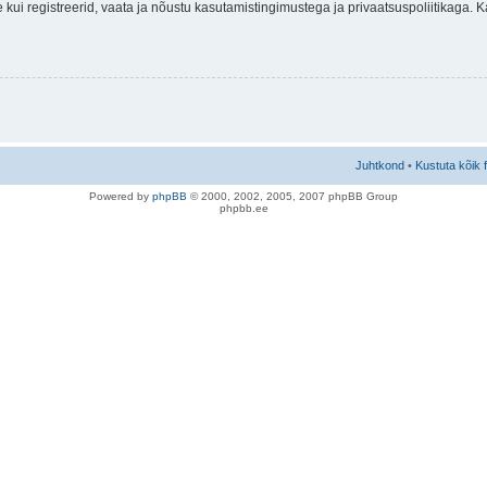
nne kui registreerid, vaata ja nõustu kasutamistingimustega ja privaatsuspoliitikaga.
Juhtkond
•
Kustuta kõik 
Po
we
red b
y
p
hpB
B
© 2000, 2002, 2005, 2007 ph
pBB Group
phpbb.ee