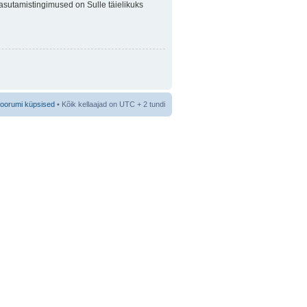
 Kasutamistingimused on Sulle täielikuks
foorumi küpsised
• Kõik kellaajad on UTC + 2 tundi