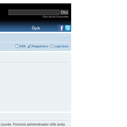
Otsi ainult foorumist
Õpik
KKK
Registreeru
Logi sisse
i juurde. Foorumi administraator võib anda