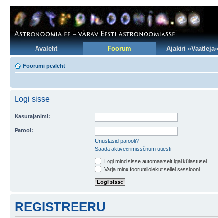
Avaleht
Foorum
Ajakiri «Vaatleja»
Foorumi pealeht
Logi sisse
Kasutajanimi:
Parool:
Unustasid parooli?
Saada aktiveerimissõnum uuesti
Logi mind sisse automaatselt igal külastusel
Varja minu foorumilolekut sellel sessioonil
REGISTREERU