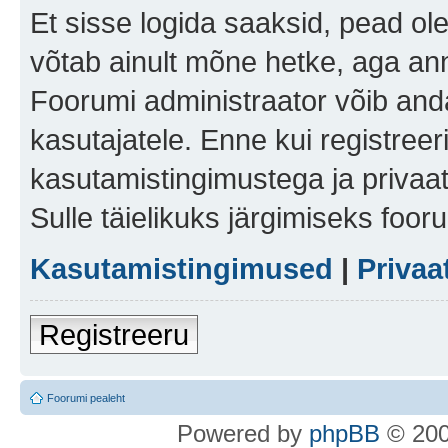
Et sisse logida saaksid, pead ol
võtab ainult mõne hetke, aga ann
Foorumi administraator võib anda 
kasutajatele. Enne kui registreer
kasutamistingimustega ja privaa
Sulle täielikuks järgimiseks foor
Kasutamistingimused
|
Privaa
Registreeru
Foorumi pealeht
Po
we
red b
y
p
hpB
B
© 200