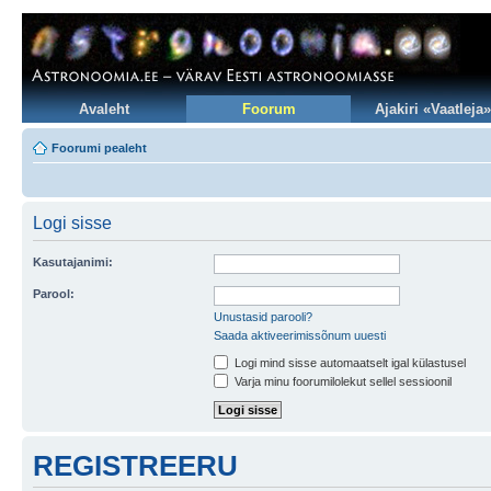
Avaleht
Foorum
Ajakiri «Vaatleja»
Foorumi pealeht
Logi sisse
Kasutajanimi:
Parool:
Unustasid parooli?
Saada aktiveerimissõnum uuesti
Logi mind sisse automaatselt igal külastusel
Varja minu foorumilolekut sellel sessioonil
REGISTREERU