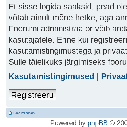
Et sisse logida saaksid, pead ol
võtab ainult mõne hetke, aga ann
Foorumi administraator võib anda 
kasutajatele. Enne kui registreer
kasutamistingimustega ja privaa
Sulle täielikuks järgimiseks foor
Kasutamistingimused
|
Privaa
Registreeru
Foorumi pealeht
Po
we
red b
y
p
hpB
B
© 200