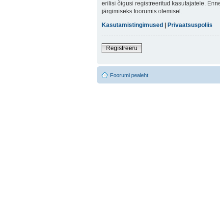
erilisi õigusi registreeritud kasutajatele. E
järgimiseks foorumis olemisel.
Kasutamistingimused
|
Privaatsuspoliis
Registreeru
Foorumi pealeht