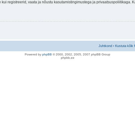
nne kui registreerid, vaata ja nõustu kasutamistingimustega ja privaatsuspoliitikaga.
Juhtkond
•
Kustuta kõik 
Po
we
red b
y
p
hpB
B
© 2000, 2002, 2005, 2007 ph
pBB Group
phpbb.ee