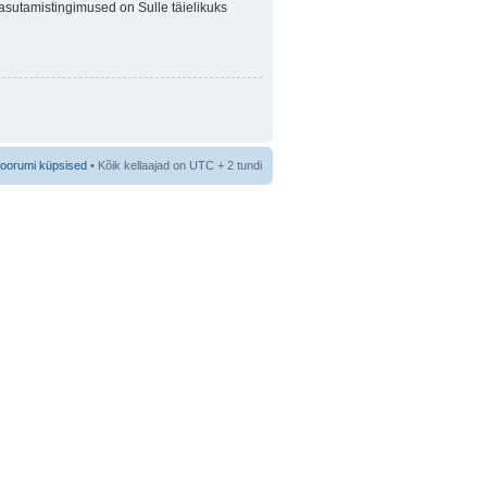
 Kasutamistingimused on Sulle täielikuks
foorumi küpsised
• Kõik kellaajad on UTC + 2 tundi