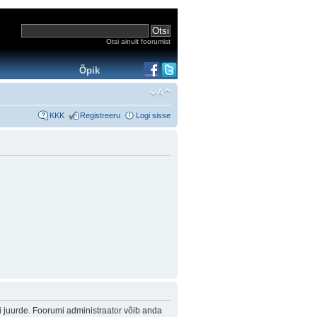
Otsi ainult foorumist
Õpik
KKK
Registreeru
Logi sisse
i juurde. Foorumi administraator võib anda