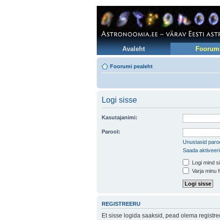
Avaleht
Foorum
Foorumi pealeht
Logi sisse
Kasutajanimi:
Parool:
Unustasid paroo
Saada aktiveer
Logi mind si
Varja minu f
REGISTREERU
Et sisse logida saaksid, pead olema registr