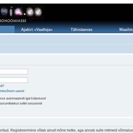
Ajakiri «Vaatleja»
Tähistaevas
Maailm
li?
imissõnum uuesti
sse automaatselt igal külastusel
oorumilolekut sellel sessioonil
eeritud. Registreerimine võtab ainult mõne hetke, aga annab sulle mitmeid võimalus