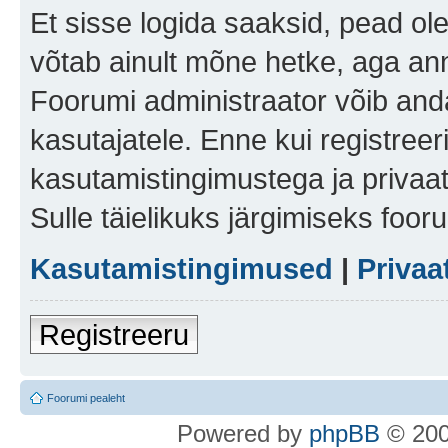
Et sisse logida saaksid, pead ol
võtab ainult mõne hetke, aga ann
Foorumi administraator võib anda 
kasutajatele. Enne kui registreer
kasutamistingimustega ja privaa
Sulle täielikuks järgimiseks foor
Kasutamistingimused
|
Privaa
Registreeru
Foorumi pealeht
Po
we
red b
y
p
hpB
B
© 200