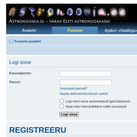
Avaleht
Foorum
Ajakiri «Vaatleja»
Foorumi pealeht
Logi sisse
Kasutajanimi:
Parool:
Unustasid parooli?
Saada aktiveerimissõnum uuesti
Logi mind sisse automaatselt igal külastusel
Varja minu foorumilolekut sellel sessioonil
REGISTREERU