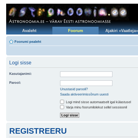
Avaleht
Foorum
Ajakiri «Vaatleja»
Foorumi pealeht
Logi sisse
Kasutajanimi:
Parool:
Unustasid parooli?
Saada aktiveerimissõnum uuesti
Logi mind sisse automaatselt igal külastusel
Varja minu foorumilolekut sellel sessioonil
REGISTREERU