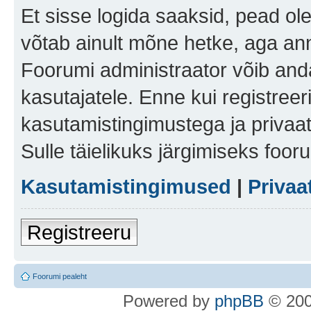
Et sisse logida saaksid, pead ol
võtab ainult mõne hetke, aga ann
Foorumi administraator võib anda 
kasutajatele. Enne kui registreer
kasutamistingimustega ja privaa
Sulle täielikuks järgimiseks foor
Kasutamistingimused
|
Privaa
Registreeru
Foorumi pealeht
Po
we
red b
y
p
hpB
B
© 200