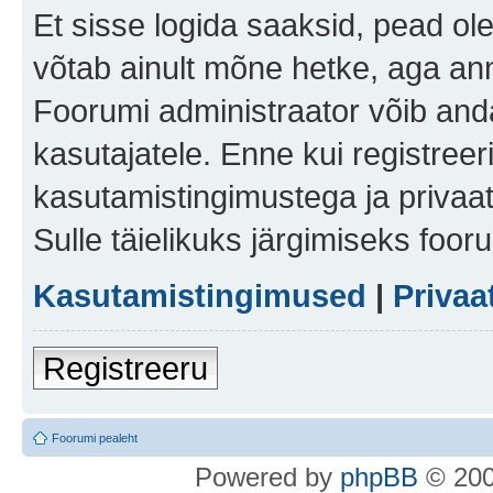
Et sisse logida saaksid, pead ol
võtab ainult mõne hetke, aga ann
Foorumi administraator võib anda 
kasutajatele. Enne kui registreer
kasutamistingimustega ja privaa
Sulle täielikuks järgimiseks foor
Kasutamistingimused
|
Privaa
Registreeru
Foorumi pealeht
Po
we
red b
y
p
hpB
B
© 200