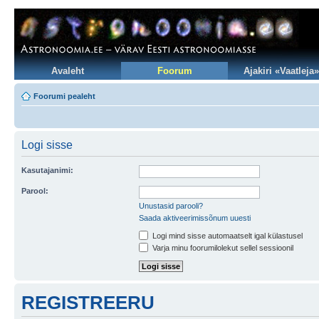
Avaleht
Foorum
Ajakiri «Vaatleja»
Foorumi pealeht
Logi sisse
Kasutajanimi:
Parool:
Unustasid parooli?
Saada aktiveerimissõnum uuesti
Logi mind sisse automaatselt igal külastusel
Varja minu foorumilolekut sellel sessioonil
REGISTREERU